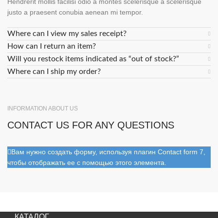
Hendrerit mollis facilisi odio a montes scelerisque a scelerisque
justo a praesent conubia aenean mi tempor.
Where can I view my sales receipt?
How can I return an item?
Will you restock items indicated as “out of stock?”
Where can I ship my order?
INFORMATION ABOUT US
CONTACT US FOR ANY QUESTIONS
Вам нужно создать форму, используя плагин Contact form 7,
чтобы отображать ее с помощью этого элемента.
КАТАЛОГ