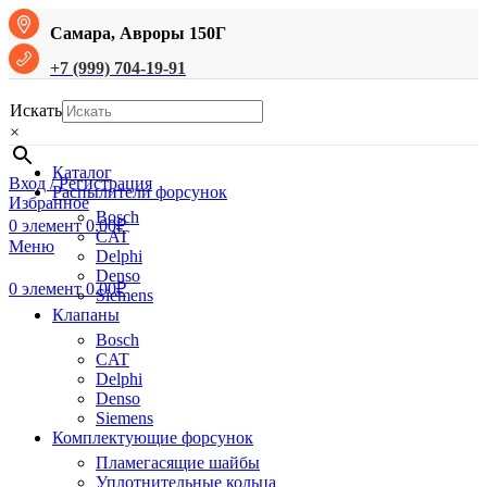
Самара, Авроры 150Г
+7 (999) 704-19-91
Искать
×
Каталог
Вход / Регистрация
Распылители форсунок
Избранное
Bosch
0
элемент
0.00
₽
CAT
Меню
Delphi
Denso
0
элемент
0.00
₽
Siemens
Клапаны
Bosch
CAT
Delphi
Denso
Siemens
Комплектующие форсунок
Пламегасящие шайбы
Уплотнительные кольца