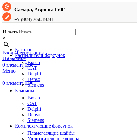
Самара, Авроры 150Г
+7 (999) 704-19-91
Искать
×
Каталог
Вход / Регистрация
Распылители форсунок
Избранное
Bosch
0
элемент
0.00
₽
CAT
Меню
Delphi
Denso
0
элемент
0.00
₽
Siemens
Клапаны
Bosch
CAT
Delphi
Denso
Siemens
Комплектующие форсунок
Пламегасящие шайбы
Уплотнительные кольца