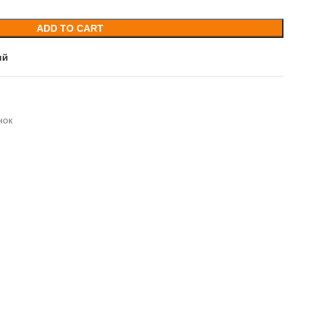
ADD TO CART
ий
нок