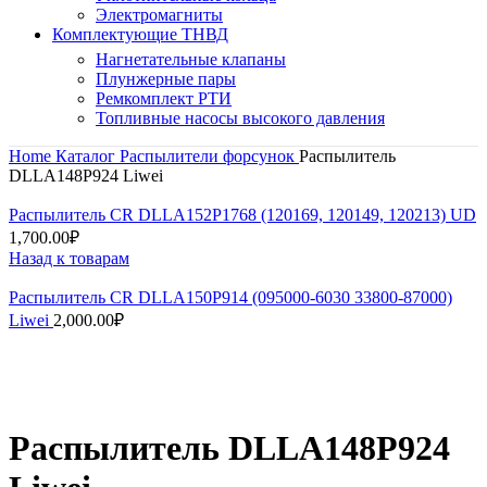
Электромагниты
Комплектующие ТНВД
Нагнетательные клапаны
Плунжерные пары
Ремкомплект РТИ
Топливные насосы высокого давления
Home
Каталог
Распылители форсунок
Распылитель
DLLA148P924 Liwei
Распылитель CR DLLA152P1768 (120169, 120149, 120213) UD
1,700.00
₽
Назад к товарам
Распылитель CR DLLA150P914 (095000-6030 33800-87000)
Liwei
2,000.00
₽
Нажмите, чтобы увеличить
Распылитель DLLA148P924