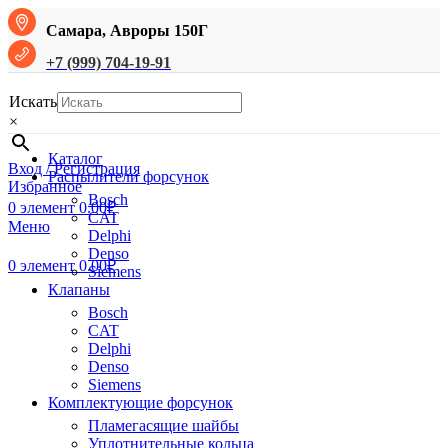
Самара, Авроры 150Г
+7 (999) 704-19-91
Искать
×
Каталог
Вход / Регистрация
Распылители форсунок
Избранное
Bosch
0
элемент
0.00
₽
CAT
Меню
Delphi
Denso
0
элемент
0.00
₽
Siemens
Клапаны
Bosch
CAT
Delphi
Denso
Siemens
Комплектующие форсунок
Пламегасящие шайбы
Уплотнительные кольца