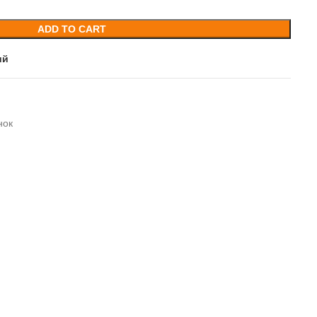
ADD TO CART
ий
нок