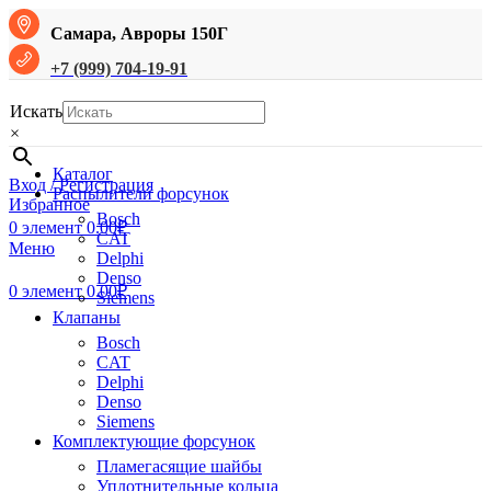
Самара, Авроры 150Г
+7 (999) 704-19-91
Искать
×
Каталог
Вход / Регистрация
Распылители форсунок
Избранное
Bosch
0
элемент
0.00
₽
CAT
Меню
Delphi
Denso
0
элемент
0.00
₽
Siemens
Клапаны
Bosch
CAT
Delphi
Denso
Siemens
Комплектующие форсунок
Пламегасящие шайбы
Уплотнительные кольца