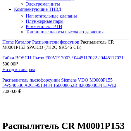
Электромагниты
Комплектующие ТНВД
Нагнетательные клапаны
Плунжерные пары
Ремкомплект РТИ
Топливные насосы высокого давления
Home
Каталог
Распылители форсунок
Распылитель CR
M0001P153 SPAICO (7H2Q-9K546-CB)
Гайка BOSCH Пьезо F00VP13003 / 0445117022 / 0445117021
500.00
₽
Назад к товарам
Распылитель пьезофорсунки Siemens VDO M0008P155
5WS40536 A2C59513484 166008052R 8200903034 LIWEI
2,000.00
₽
Нажмите, чтобы увеличить
Распылитель CR M0001P153