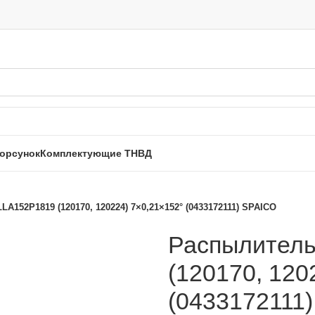
орсунок
Комплектующие ТНВД
A152P1819 (120170, 120224) 7×0,21×152° (0433172111) SPAICO
Распылител
(120170, 120
(0433172111