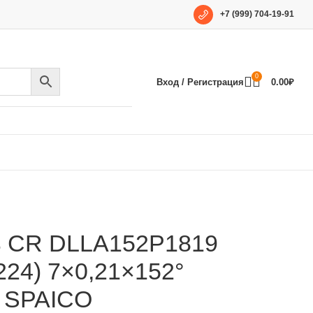
+7 (999) 704-19-91
0
Вход / Регистрация
0.00
₽
ь CR DLLA152P1819
224) 7×0,21×152°
) SPAICO