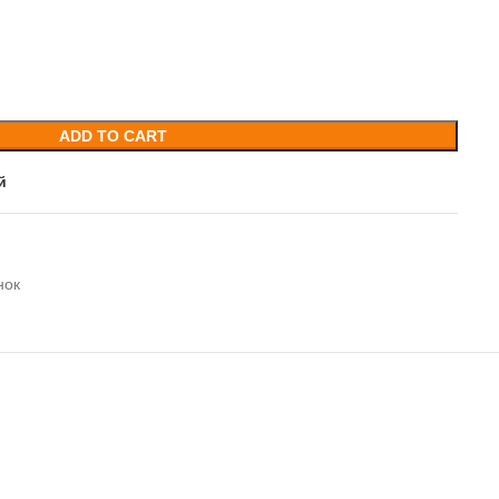
ADD TO CART
й
нок