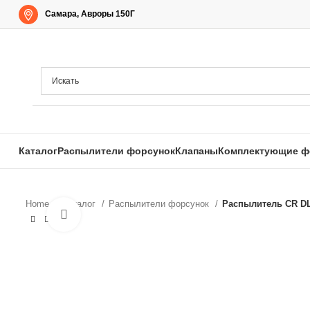
Самара, Авроры 150Г
Каталог
Распылители форсунок
Клапаны
Комплектующие ф
Home
Каталог
Распылители форсунок
Распылитель CR DLL
Нажмите, чтобы увеличить