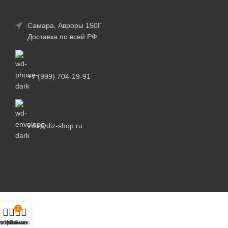
Самара, Авроры 150Г
Доставка по всей РФ
+7 (999) 704-19-91
info@diz-shop.ru
0
агазин
збранное
Мой аккаунт
Заказ