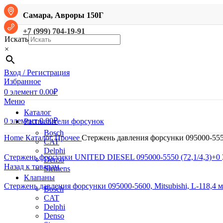
Самара, Авроры 150Г
+7 (999) 704-19-91
Искать
×
Вход / Регистрация
Избранное
0
элемент
0.00
₽
Меню
Каталог
0
элемент
0.00
₽
Распылители форсунок
Bosch
Home
Каталог
Прочее
Стержень давления форсунки 095000-5550
CAT
Delphi
Стержень форсунки UNITED DIESEL 095000-5550 (72,1/4,3)+0
Denso
Назад к товарам
Siemens
Клапаны
Стержень давления форсунки 095000-5600, Mitsubishi, L-118,4 
Bosch
CAT
Delphi
Denso
Нажмите, чтобы увеличить