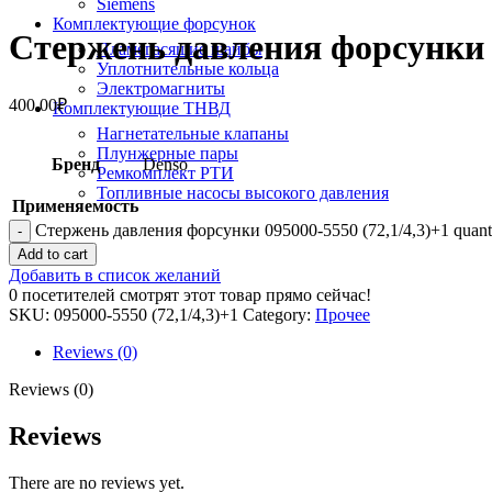
Siemens
Комплектующие форсунок
Стержень давления форсунки 0
Пламегасящие шайбы
Уплотнительные кольца
Электромагниты
400.00
₽
Комплектующие ТНВД
Нагнетательные клапаны
Плунжерные пары
Бренд
Denso
Ремкомплект РТИ
Топливные насосы высокого давления
Применяемость
Стержень давления форсунки 095000-5550 (72,1/4,3)+1 quant
Add to cart
Добавить в список желаний
0
посетителей смотрят этот товар прямо сейчас!
SKU:
095000-5550 (72,1/4,3)+1
Category:
Прочее
Reviews (0)
Reviews (0)
Reviews
There are no reviews yet.