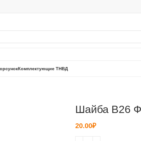
орсунок
Комплектующие ТНВД
Шайба B26 Ф1
20.00
₽