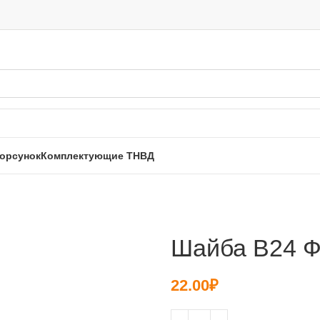
орсунок
Комплектующие ТНВД
Шайба B24 Ф1
22.00
₽