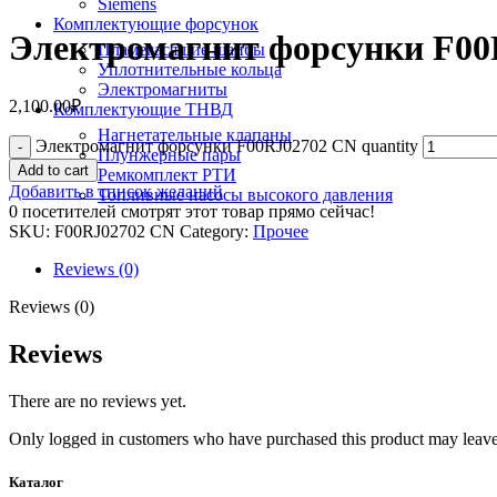
Siemens
Комплектующие форсунок
Электромагнит форсунки F00
Пламегасящие шайбы
Уплотнительные кольца
Электромагниты
2,100.00
₽
Комплектующие ТНВД
Нагнетательные клапаны
Электромагнит форсунки F00RJ02702 CN quantity
Плунжерные пары
Add to cart
Ремкомплект РТИ
Добавить в список желаний
Топливные насосы высокого давления
0
посетителей смотрят этот товар прямо сейчас!
SKU:
F00RJ02702 CN
Category:
Прочее
Reviews (0)
Reviews (0)
Reviews
There are no reviews yet.
Only logged in customers who have purchased this product may leave
Каталог