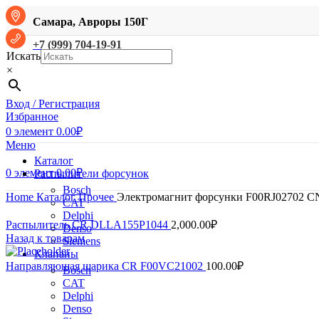
Самара, Авроры 150Г
+7 (999) 704-19-91
Искать
×
Вход / Регистрация
Избранное
0
элемент
0.00
₽
Меню
Каталог
0
элемент
0.00
₽
Распылители форсунок
Bosch
Home
Каталог
Прочее
Электромагнит форсунки F00RJ02702 C
CAT
Delphi
Распылитель CR DLLA155P1044
2,000.00
₽
Denso
Назад к товарам
Siemens
Клапаны
Направляющая шарика CR F00VC21002
100.00
₽
Bosch
CAT
Delphi
Denso
Нажмите, чтобы увеличить