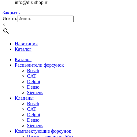
info@diz-shop.ru
Закрыть
Искать
×
Навигация
Каталог
Каталог
Распылители форсунок
Bosch
CAT
Delphi
Denso
Siemens
Клапаны
Bosch
CAT
Delphi
Denso
Siemens
Комплектующие форсунок
Пламегасящие шайбы