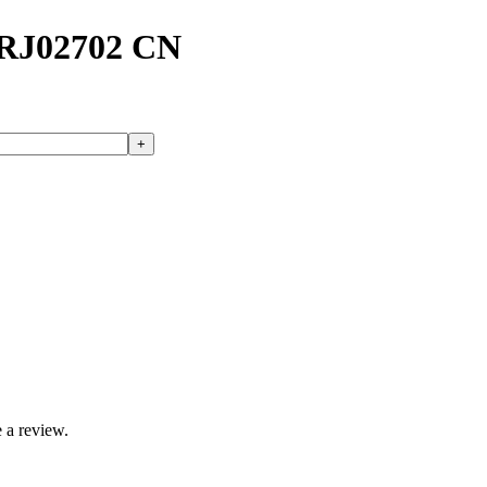
RJ02702 CN
 a review.