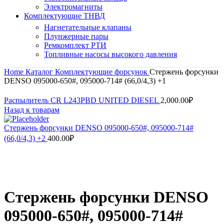
Электромагниты
Комплектующие ТНВД
Нагнетательные клапаны
Плунжерные пары
Ремкомплект РТИ
Топливные насосы высокого давления
Home
Каталог
Комплектующие форсунок
Стержень форсунки
DENSO 095000-650#, 095000-714# (66,0/4,3) +1
Распылитель CR L243PBD UNITED DIESEL
2,000.00
₽
Назад к товарам
Стержень форсунки DENSO 095000-650#, 095000-714#
(66,0/4,3) +2
400.00
₽
Нажмите, чтобы увеличить
Стержень форсунки DENSO
095000-650#, 095000-714#