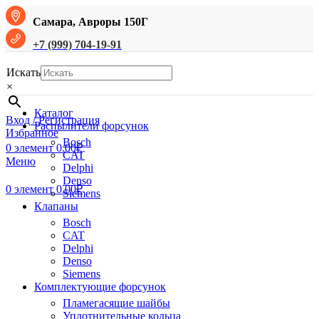
Самара, Авроры 150Г
+7 (999) 704-19-91
Искать
×
Каталог
Вход / Регистрация
Распылители форсунок
Избранное
Bosch
0
элемент
0.00
₽
CAT
Меню
Delphi
Denso
0
элемент
0.00
₽
Siemens
Клапаны
Bosch
CAT
Delphi
Denso
Siemens
Комплектующие форсунок
Пламегасящие шайбы
Уплотнительные кольца