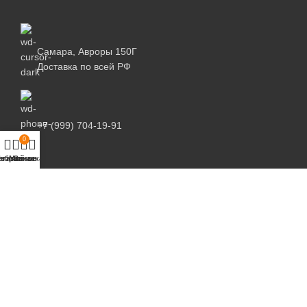
Самара, Авроры 150Г
Доставка по всей РФ
+7 (999) 704-19-91
0
агазин
збранное
Мой аккаунт
Заказ
info@diz-shop.ru