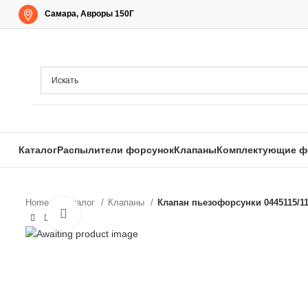
Самара, Авроры 150Г
Каталог
Распылители форсунок
Клапаны
Комплектующие ф
Home
Каталог
Клапаны
Клапан пьезофорсунки 0445115/116
Нажмите, чтобы увеличить