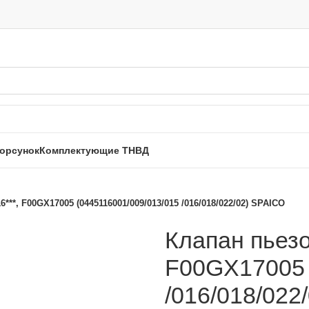
орсунок
Комплектующие ТНВД
***, F00GX17005 (0445116001/009/013/015 /016/018/022/02) SPAICO
Клапан пьезо
F00GX17005 
/016/018/022