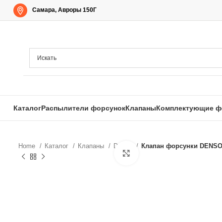
Самара, Авроры 150Г
Каталог
Распылители форсунок
Клапаны
Комплектующие ф
Home
Каталог
Клапаны
Denso
Клапан форсунки DENSO (
Нажмите, чтобы увеличи