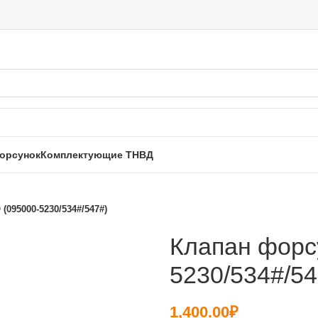
орсунок
Комплектующие ТНВД
095000-5230/534#/547#)
ть
Клапан форс
5230/534#/54
1,400.00
₽