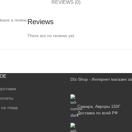
REVIEWS (0)
leave a review.
Reviews
There are no reviews yet.
ОЕ
DIz-Shop - Интернет магазин 
доставки
оплаты
Самара, Авроры 150Г
 на товар
Доставка по всей РФ