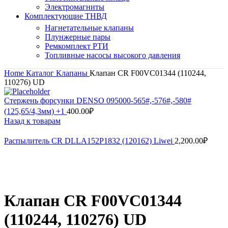
Электромагниты
Комплектующие ТНВД
Нагнетательные клапаны
Плунжерные пары
Ремкомплект РТИ
Топливные насосы высокого давления
Home
Каталог
Клапаны
Клапан CR F00VC01344 (110244,
110276) UD
Стержень форсунки DENSO 095000-565#,-576#,-580#
(125,65/4,3мм) +1
400.00
₽
Назад к товарам
Распылитель CR DLLA152P1832 (120162) Liwei
2,200.00
₽
Нажмите, чтобы увеличить
Клапан CR F00VC01344
(110244, 110276) UD