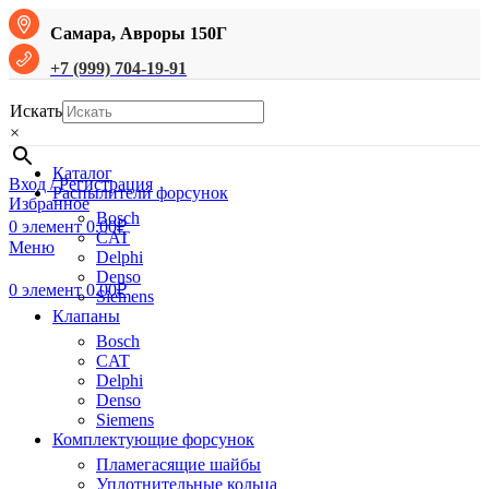
Самара, Авроры 150Г
+7 (999) 704-19-91
Искать
×
Каталог
Вход / Регистрация
Распылители форсунок
Избранное
Bosch
0
элемент
0.00
₽
CAT
Меню
Delphi
Denso
0
элемент
0.00
₽
Siemens
Клапаны
Bosch
CAT
Delphi
Denso
Siemens
Комплектующие форсунок
Пламегасящие шайбы
Уплотнительные кольца